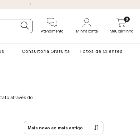
ATÉ 10x SEM JUROS 
0
Atendimento
Minha conta
Meu carrinho
os
Consultoria Gratuita
Fotos de Clientes
tato através do