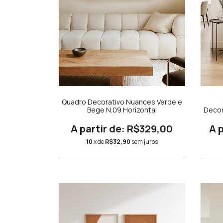
Quadro Decorativo Nuances Verde e
Bege N.09 Horizontal
Decor
M
Geom
R$329,00
10
x de
R$32,90
sem juros