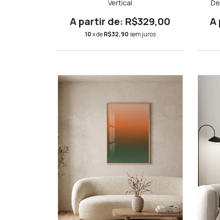
Vertical
De
Degra
B
R$329,00
10
x de
R$32,90
sem juros