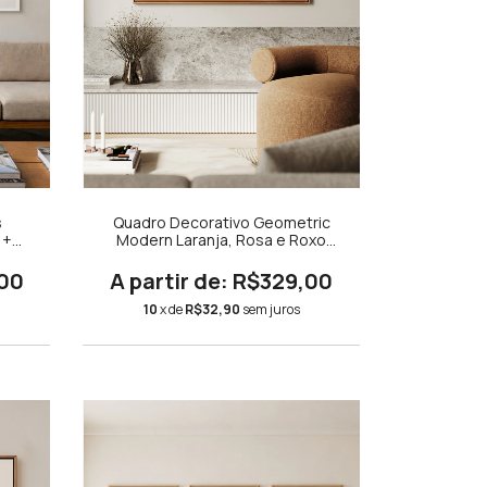
s
Quadro Decorativo Geometric
 +
Modern Laranja, Rosa e Roxo
Horizontal
00
R$329,00
10
x de
R$32,90
sem juros