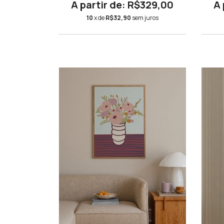
R$329,00
10
x de
R$32,90
sem juros