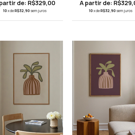
R$329,00
R$329,
10
x de
R$32,90
sem juros
10
x de
R$32,90
sem juros