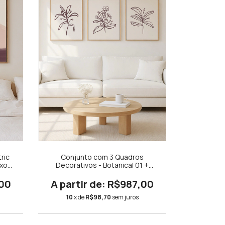
ric
Conjunto com 3 Quadros
oxo
Decorativos - Botanical 01 +
Botanical 02 + Botanical 03
00
R$987,00
10
x de
R$98,70
sem juros