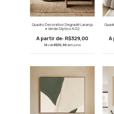
Quadro Decorativo Degradê Laranja
Quadr
e Verde Díptico N.02
R$329,00
10
x de
R$32,90
sem juros