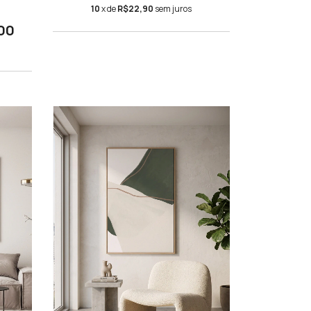
10
x de
R$22,90
sem juros
00