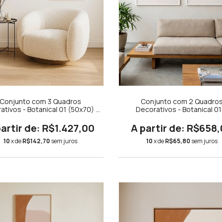
Conjunto com 3 Quadros
Conjunto com 2 Quadro
ativos - Botanical 01 (50x70) +
Decorativos - Botanical 01
ulberry Blossom (40x50) +
Botanical 03
etric Modern Laranja, Rosa e
R$1.427,00
R$658,
Roxo Quadrado (42x42)
10
x de
R$142,70
sem juros
10
x de
R$65,80
sem juros