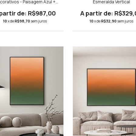
corativos - Paisagem Azul +
Esmeralda Vertical
dê Tons de Azul Díptico N.01 +
etween Light and Shadow
R$987,00
R$329,
10
x de
R$98,70
sem juros
10
x de
R$32,90
sem juros