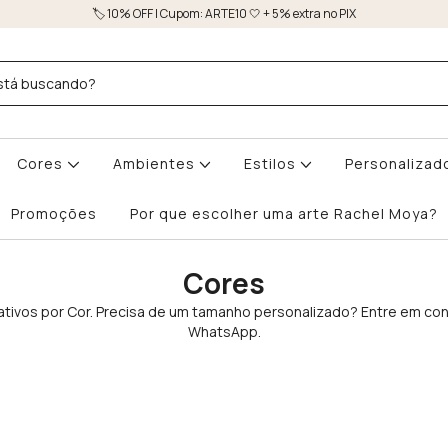
🏷️ 10% OFF | Cupom: ARTE10 🤍 + 5% extra no PIX
Cores
Ambientes
Estilos
Personalizad
Promoções
Por que escolher uma arte Rachel Moya?
Cores
tivos por Cor. Precisa de um tamanho personalizado? Entre em con
WhatsApp.