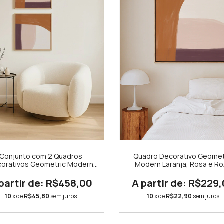
Conjunto com 2 Quadros
Quadro Decorativo Geomet
orativos Geometric Modern
Modern Laranja, Rosa e R
anja, Rosa e Roxo Quadrado
Quadrado
R$458,00
R$229,
10
x de
R$45,80
sem juros
10
x de
R$22,90
sem juros