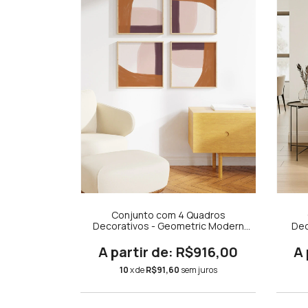
Conjunto com 4 Quadros
Decorativos - Geometric Modern
Dec
Laranja, Rosa e Roxo Quadrado
Lar
R$916,00
10
x de
R$91,60
sem juros