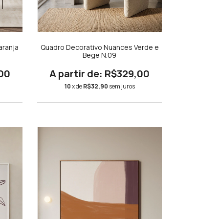
aranja
Quadro Decorativo Nuances Verde e
Bege N.09
00
R$329,00
10
x de
R$32,90
sem juros